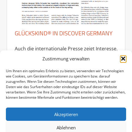
GLÜCKSKIND® IN DISCOVER GERMANY
Auch die internationale Presse zeigt Interesse.
Das Journal „Discover Germany“ würdigte die
Zustimmung verwalten
Gückskind® Ringe und den A´Design Award in
Um Ihnen ein optimales Erlebnis zu bieten, verwenden wir Technologien
der
wie Cookies, um Geräteinformationen zu speichern bzw. darauf
zuzugreifen. Wenn Sie diesen Technologien zustimmen, können wir
Daten wie das Surfverhalten oder eindeutige IDs auf dieser Website
Weiterlesen
verarbeiten. Wenn Sie Ihre Zustimmung nicht erteilen oder zurückziehen,
können bestimmte Merkmale und Funktionen beeinträchtigt werden.
Akzeptieren
Seitennummerierung
Vorherige
Nächste
«
1
2
3
4
…
6
»
Beiträge
Beiträge
der
Ablehnen