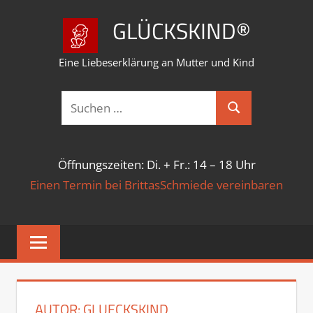
Zum
GLÜCKSKIND®
Inhalt
springen
Eine Liebeserklärung an Mutter und Kind
Suchen
Suchen
nach:
Öffnungszeiten: Di. + Fr.: 14 – 18 Uhr
Einen Termin bei BrittasSchmiede vereinbaren
AUTOR:
GLUECKSKIND