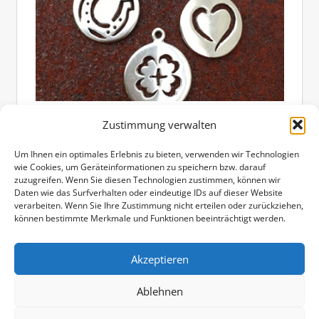
SCHMIEDE DEIN GLÜCK
Zustimmung verwalten
Um Ihnen ein optimales Erlebnis zu bieten, verwenden wir Technologien
[wpshopgermany product=“16″]
wie Cookies, um Geräteinformationen zu speichern bzw. darauf
zuzugreifen. Wenn Sie diesen Technologien zustimmen, können wir
Daten wie das Surfverhalten oder eindeutige IDs auf dieser Website
Weiterlesen
verarbeiten. Wenn Sie Ihre Zustimmung nicht erteilen oder zurückziehen,
können bestimmte Merkmale und Funktionen beeinträchtigt werden.
Akzeptieren
Seitennummerierung
Vorherige
«
1
…
4
5
6
Beiträge
der
Ablehnen