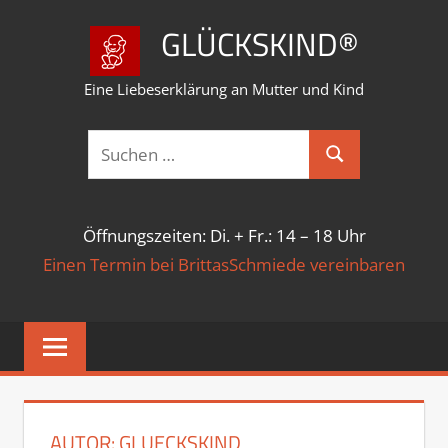
Zum
GLÜCKSKIND®
Inhalt
springen
Eine Liebeserklärung an Mutter und Kind
Suchen
Suchen
nach:
Öffnungszeiten: Di. + Fr.: 14 – 18 Uhr
Einen Termin bei BrittasSchmiede vereinbaren
AUTOR:
GLUECKSKIND