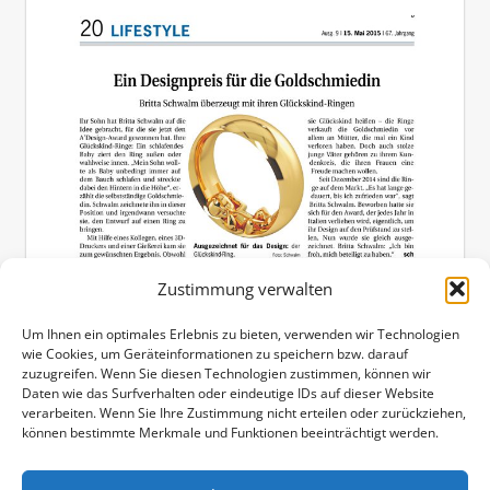
Zustimmung verwalten
MEDIENECHO
Um Ihnen ein optimales Erlebnis zu bieten, verwenden wir Technologien
wie Cookies, um Geräteinformationen zu speichern bzw. darauf
Nach der Verleihung des A`Design Awardes
zuzugreifen. Wenn Sie diesen Technologien zustimmen, können wir
habe ich das erste mal so richtig Pressearbeit
Daten wie das Surfverhalten oder eindeutige IDs auf dieser Website
verarbeiten. Wenn Sie Ihre Zustimmung nicht erteilen oder zurückziehen,
gemacht. Auf das Medienecho war ich
können bestimmte Merkmale und Funktionen beeinträchtigt werden.
Weiterlesen