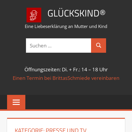
Zum
GLÜCKSKIND®
Inhalt
springen
Eine Liebeserklärung an Mutter und Kind
Suchen
Suchen
nach:
Öffnungszeiten: Di. + Fr.: 14 – 18 Uhr
Einen Termin bei BrittasSchmiede vereinbaren
KATEGORIE:
PRESSE UND TV