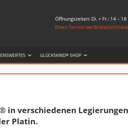
Öffnungszeiten: Di. + Fr.: 14 – 18
Einen Termin bei BrittasSchmie
SENSWERTES
GLÜCKSKIND® SHOP
® in verschiedenen Legierunge
der Platin.