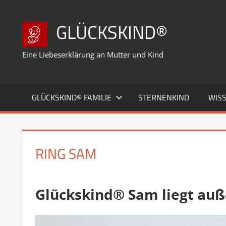
Zum
Inhalt
GLÜCKSKIND®
springen
Eine Liebeserklärung an Mutter und Kind
GLÜCKSKIND® FAMILIE
STERNENKIND
WIS
RING SAM
Glückskind®
Sam
liegt au